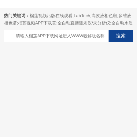
热门关键词：
榴莲视频污版在线观看;LabTech;高效液相色谱;多维液
相色谱;榴莲视频APP下载黄;全自动直接测汞仪/汞分析仪;全自动水质
分析仪;微波消解萃取系统;微波合成系统;微波灰化磺化系统;全自动
固相萃取系统;Dryvap全自动溶剂蒸发系统;激光固体烧蚀进样系统;循
环水冷却器;电热消解仪;微控数显电热板;光波加热仪;磁力搅拌器;分
析仪器;榴莲视频成人APP设备;样品前处理仪器;榴莲视频成人APP信
息管理系统（LIMS;超净榴莲视频成人APP设计与工程;通风柜;化学
安全柜;AAICPICP-MSUV-VISHPLC耗材和配件