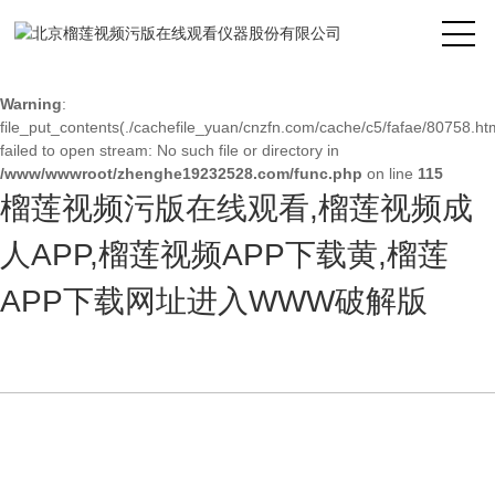
Warning
: mkdir(): No space left on device in
/www/wwwroot/zhenghe19232528.com/func.php
on line
127
Warning
:
file_put_contents(./cachefile_yuan/cnzfn.com/cache/c5/fafae/80758.htm
failed to open stream: No such file or directory in
/www/wwwroot/zhenghe19232528.com/func.php
on line
115
榴莲视频污版在线观看,榴莲视频成
人APP,榴莲视频APP下载黄,榴莲
APP下载网址进入WWW破解版