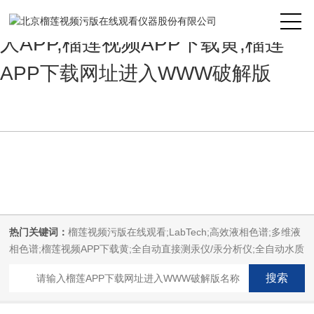
榴莲视频污版在线观看,榴莲视频成
人APP,榴莲视频APP下载黄,榴莲
APP下载网址进入WWW破解版
热门关键词：
榴莲视频污版在线观看;LabTech;高效液相色谱;多维液
相色谱;榴莲视频APP下载黄;全自动直接测汞仪/汞分析仪;全自动水质
分析仪;微波消解萃取系统;微波合成系统;微波灰化磺化系统;全自动
固相萃取系统;Dryvap全自动溶剂蒸发系统;激光固体烧蚀进样系统;循
环水冷却器;电热消解仪;微控数显电热板;光波加热仪;磁力搅拌器;分