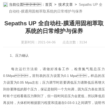
析仪器;榴莲视频成人APP设备;样品前处理仪器;榴莲视频成人APP信
当前位置：
首页
>
技术文章
>
Sepaths UP 全
息管理系统（LIMS;超净榴莲视频成人APP设计与工程;通风柜;化学
自动柱-膜通用固相萃取系统的日常维护与保养
安全柜;AAICPICP-MSUV-VISHPLC耗材和配件
Sepaths UP 全自动柱-膜通用固相萃取
系统的日常维护与保养
更新时间：2021-04-06 点击次数：3134
1、压力确认
每次运行方法前，请做好准备工作，检查氮气瓶总压力
0.5Mpa，溶剂表的压力设置为0.1 Mpa，样品的压
力设置为0.05 Mpa左右；压力调节时若要调低压力请降低后再增大
到你要降低的那个压力，保证是朝同一个方向调，因为压力表在泄压
时有个过程看着压力降到了，但一段时间后压力会更低，所以降低后
再反转，大体积时根据脏污程度和流速在0.03-0.1之间调节，说明书